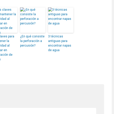
laves para
¿En qué consiste
3 técnicas
ner la
la perforación a
antiguas para
idad al
percusión?
encontrar napas
jar en
de agua
ración de
s