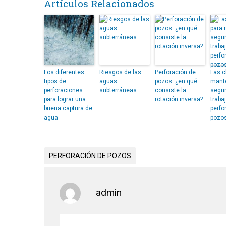
Artículos Relacionados
Los diferentes
Riesgos de las
Perforación de
Las c
tipos de
aguas
pozos: ¿en qué
mante
perforaciones
subterráneas
consiste la
segur
para lograr una
rotación inversa?
traba
buena captura de
perfo
agua
pozo
PERFORACIÓN DE POZOS
admin