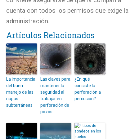
conviene asegurarse de que la compañía
cuenta con todos los permisos que exige la
administración.
Artículos Relacionados
La importancia
Las claves para
¿En qué
del buen
mantener la
consiste la
manejo de las
seguridad al
perforación a
napas
trabajar en
percusión?
subterráneas
perforación de
pozos