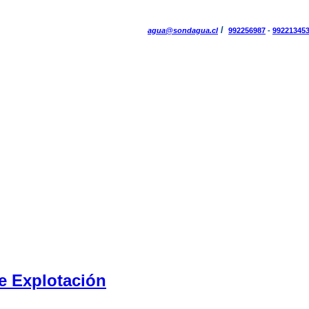
/
agua@sondagua.cl
992256987
-
99221345
e Explotación