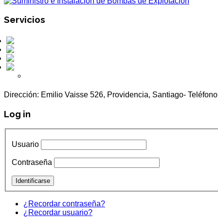
Servicios
Perforaciones
Obras Civiles Hidráulicas
Mantenciones
Otros
Pozómetros
Dirección: Emilio Vaisse 526, Providencia, Santiago- Teléf
Log in
Usuario
Contraseña
¿Recordar contraseña?
¿Recordar usuario?