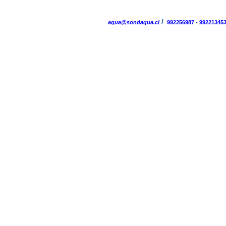
/
agua@sondagua.cl
992256987
-
99221345