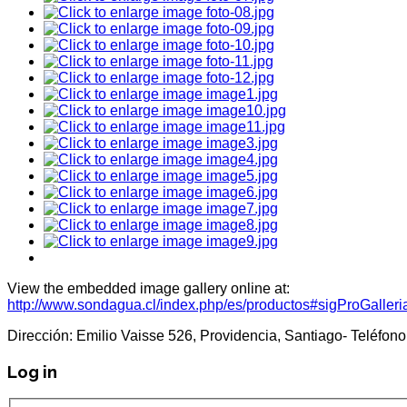
View the embedded image gallery online at:
http://www.sondagua.cl/index.php/es/productos#sigProGalle
Dirección: Emilio Vaisse 526, Providencia, Santiago- Teléf
Log in