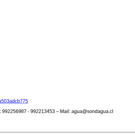
ria503adcb775
ono: 992256987 - 992213453 – Mail: agua@sondagua.cl