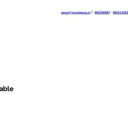
/
agua@sondagua.cl
992256987
-
99221345
table