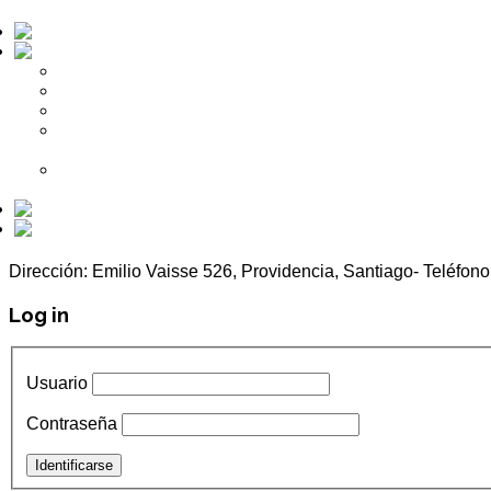
Perforaciones
Obras Civiles Hidráulicas
Plantas de Tratamiento de Aguas
Estanques de Agua
Impulsiones de Agua Potable
Instalaciones de Servicio de Agua
Potable
Plantas de Tratamiento de Agua
Potable
Mantenciones
Otros
Dirección: Emilio Vaisse 526, Providencia, Santiago- Teléf
Log in
Usuario
Contraseña