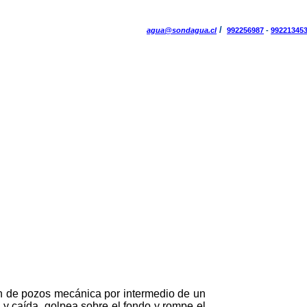
/
agua@sondagua.cl
992256987
-
99221345
n de pozos mecánica por intermedio de un
 y caída, golpea sobre el fondo y rompe el