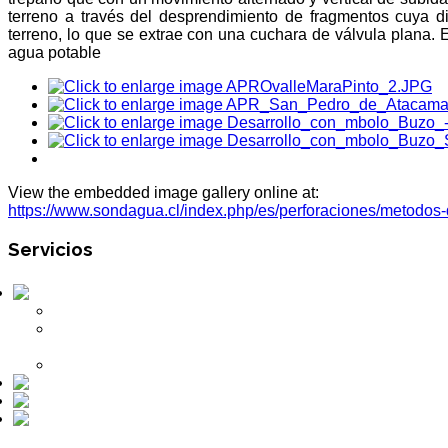
terreno a través del desprendimiento de fragmentos cuya d
terreno, lo que se extrae con una cuchara de válvula plana.
E
agua potable
View the embedded image gallery online at:
https://www.sondagua.cl/index.php/es/perforaciones/metodos
Servicios
Perforaciones
Método de Percusión
Método de Roto-Percusión Dual
Rotary
Método de Rotación Inversa
Obras Civiles Hidráulicas
Mantenciones
Otros