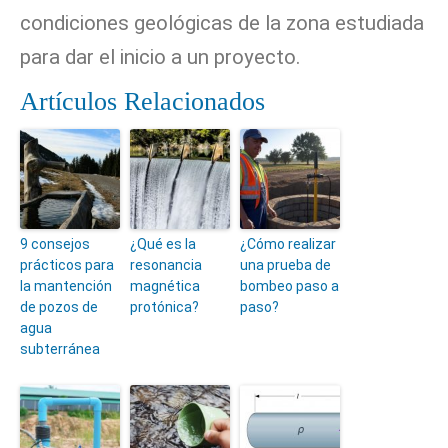
condiciones geológicas de la zona estudiada
para dar el inicio a un proyecto.
Artículos Relacionados
9 consejos
¿Qué es la
¿Cómo realizar
prácticos para
resonancia
una prueba de
la mantención
magnética
bombeo paso a
de pozos de
protónica?
paso?
agua
subterránea