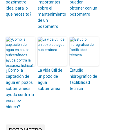
pozómetro
importantes
pueden
ideal para lo
sobre el
obtener con un
que necesito?
mantenimiento
pozómetro
de un
pozómetro
¿Cómo la
La vida útil de
Estudio
captación de
un pozo de
hidrográfico de
agua en pozos
agua
factibilidad
subterráneos
subterránea
técnica
ayuda contra la
escasez
hídrica?