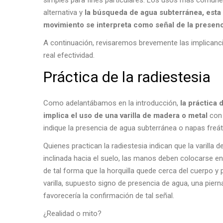
simples para fines particulares. Los usos más comunes
alternativa y
la búsqueda de agua subterránea, esta ú
movimiento se interpreta como señal de la presenci
A continuación, revisaremos brevemente las implicanci
real efectividad.
Práctica de la radiestesia
Como adelantábamos en la introducción,
la práctica 
implica el uso de una varilla de madera o metal
con 
indique la presencia de agua subterránea o napas freá
Quienes practican la radiestesia indican que la varill
inclinada hacia el suelo, las manos deben colocarse en
de tal forma que la horquilla quede cerca del cuerpo y
varilla, supuesto signo de presencia de agua, una pierna
favorecería la confirmación de tal señal.
¿Realidad o mito?