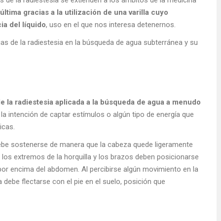
 de la radiestesia se extienden a los ámbitos de la medicina
ltima gracias a la utilización de una varilla cuyo
a del líquido
, uso en el que nos interesa detenernos.
as de la radiestesia en la búsqueda de agua subterránea y su
de la radiestesia aplicada a la búsqueda de agua a menudo
la intención de captar estímulos o algún tipo de energía que
ticas.
a debe sostenerse de manera que la cabeza quede ligeramente
 los extremos de la horquilla y los brazos deben posicionarse
 por encima del abdomen. Al percibirse algún movimiento en la
 debe flectarse con el pie en el suelo, posición que