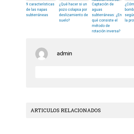
9 características
¿Qué hacer si un
Captación de
¿Cómo
de las napas
pozo colapsa por
aguas
bomb
subterráneas
deslizamiento de
subterráneas: ¿En
según
suelo?
qué consiste el
la pr
método de
rotación inversa?
admin
ARTICULOS RELACIONADOS