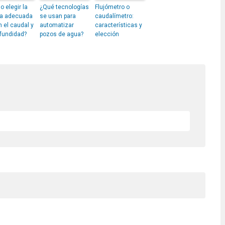
 elegir la
¿Qué tecnologías
Flujómetro o
a adecuada
se usan para
caudalímetro:
 el caudal y
automatizar
características y
ofundidad?
pozos de agua?
elección