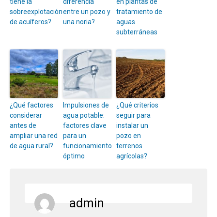
tiene la
diferencia
en plantas de
sobreexplotación
entre un pozo y
tratamiento de
de acuíferos?
una noria?
aguas
subterráneas
¿Qué factores
Impulsiones de
¿Qué criterios
considerar
agua potable:
seguir para
antes de
factores clave
instalar un
ampliar una red
para un
pozo en
de agua rural?
funcionamiento
terrenos
óptimo
agrícolas?
admin